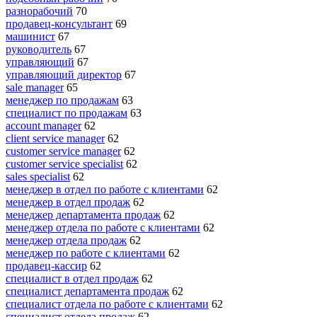
разнорабочий
70
продавец-консультант
69
машинист
67
руководитель
67
управляющий
67
управляющий директор
67
sale manager
65
менеджер по продажам
63
специалист по продажам
63
account manager
62
client service manager
62
customer service manager
62
customer service specialist
62
sales specialist
62
менеджер в отдел по работе с клиентами
62
менеджер в отдел продаж
62
менеджер департамента продаж
62
менеджер отдела по работе с клиентами
62
менеджер отдела продаж
62
менеджер по работе с клиентами
62
продавец-кассир
62
специалист в отдел продаж
62
специалист департамента продаж
62
специалист отдела по работе с клиентами
62
специалист отдела продаж
62