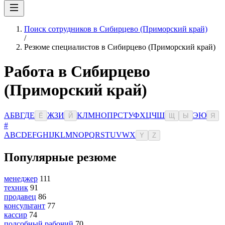
Поиск сотрудников в Сибирцево (Приморский край)
/
Резюме специалистов в Сибирцево (Приморский край)
Работа в Сибирцево
(Приморский край)
А
Б
В
Г
Д
Е
Ж
З
И
К
Л
М
Н
О
П
Р
С
Т
У
Ф
Х
Ц
Ч
Ш
Э
Ю
Ё
Й
Щ
Ы
Я
#
A
B
C
D
E
F
G
H
I
J
K
L
M
N
O
P
Q
R
S
T
U
V
W
X
Y
Z
Популярные резюме
менеджер
111
техник
91
продавец
86
консультант
77
кассир
74
подсобный рабочий
70