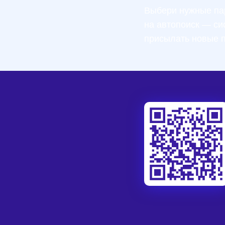
Выбери нужные па
на автопоиск — си
присылать новые 