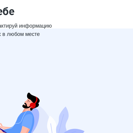
ебе
актируй информацию
х в любом месте