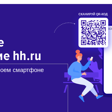
СКАНИРУЙ QR-КОД
е
е hh.ru
воем смартфоне