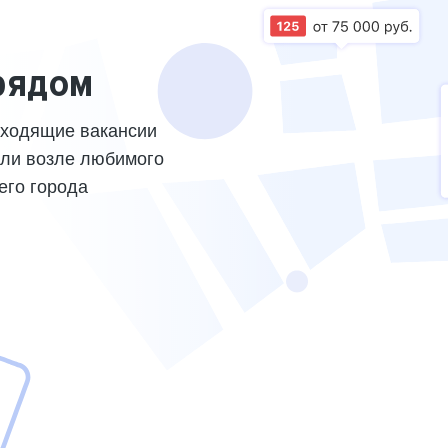
рядом
дходящие вакансии
или возле любимого
его города