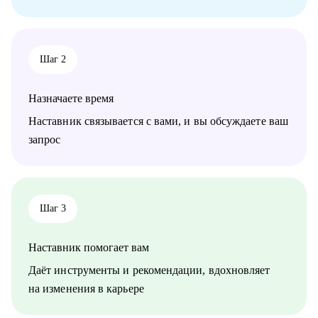
достижения.
Кому могу помочь:
• Специалистам всех уровней в сфере e-commerce.
Шаг 2
• Менеджерам по продажам и по работе с клиентами.
• Руководителям бизнеса, отделов.
Назначаете время
Наставник связывается с вами, и вы обсуждаете ваш
запрос
Шаг 3
Наставник помогает вам
Даёт инструменты и рекомендации, вдохновляет
на изменения в карьере