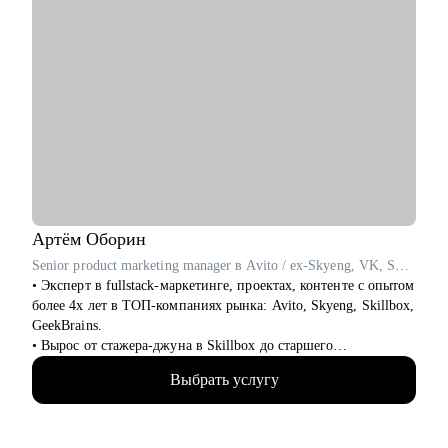
Артём
Оборин
Senior product marketing manager в Avito / ex-Skyeng, VK, Skillbox
• Эксперт в fullstack-маркетинге, проектах, контенте с опытом
более 4х лет в ТОП-компаниях рынка: Avito, Skyeng, Skillbox,
GeekBrains.
• Вырос от стажера-джуна в Skillbox до старшего
продуктового маркетолога в Avito (Топ-1 компания-
Выбрать услугу
классифайд в мире).
• Выстроил себе мощный карьерный трек, прошел сотни
собеседований, сделал несколько десятков тестовых заданий.
• В Skillbox запускал вебинары/марафоны/интенсивы в