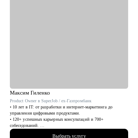
• помогаю всем со входом в IT и геймдев по РФ и зарубежом.
Максим
Гиленко
Product Owner в SuperJob / ex-Газпромбанк
• 10 лет в IT: от разработки и интернет-маркетинга до
управления цифровыми продуктами.
• 120+ успешных карьерных консультаций и 700+
собеседований.
• Помогаю людям как IT ментор и карьерный консультант с
Выбрать услугу
2022 года.