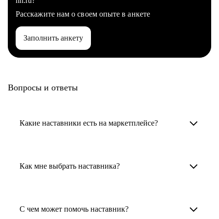
hh.ru?
Расскажите нам о своем опыте в анкете
Заполнить анкету
Вопросы и ответы
Какие наставники есть на маркетплейсе?
Карьерные наставники — это HR-
специалисты, карьерные консультанты,
Как мне выбрать наставника?
психологи, резюмерайтеры и менторы.
Умный поиск поможет в три клика выбрать
Менторы работают в ИТ, дизайне, других
наставника для достижения вашей цели.
С чем может помочь наставник?
узкоспециализированных сферах. Они