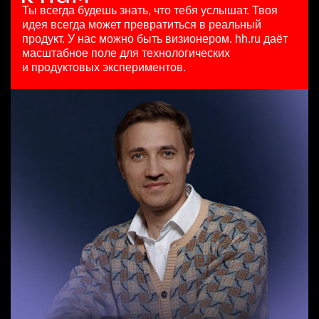
HeadHunter::Коммерческий департамент
125000 - 175000 ₽
4 авг. 2026
Ты всегда будешь знать, что тебя услышат.
Твоя
21 июл. 2026
Ярославль
з/п не указана
идея всегда может превратиться в реальный
Младший SEO специалист
з/п не указана
Москва
продукт.
У нас можно быть визионером. hh.ru даёт
HeadHunter::Департамент маркетинга
Москва
масштабное поле для технологических
Специалист телемаркетинга
10 июл. 2026
и продуктовых экспериментов.
HeadHunter::Телефонные продажи
з/п не указана
Key Account Manager (EdTech)
13 июл. 2026
Москва
HeadHunter::Коммерческий департамент
10000000 so'm
4 авг. 2026
Ташкент
150000 ₽
Нижний Новгород