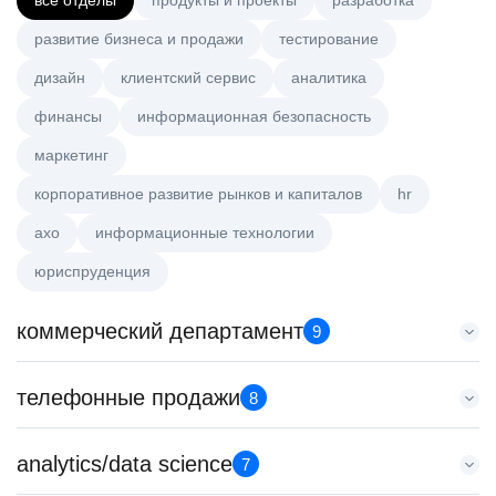
все отделы
продукты и проекты
разработка
развитие бизнеса и продажи
тестирование
дизайн
клиентский сервис
аналитика
финансы
информационная безопасность
маркетинг
корпоративное развитие рынков и капиталов
hr
axo
информационные технологии
юриспруденция
коммерческий департамент
9
Key Account Manager (EdTech)
телефонные продажи
8
HeadHunter::Коммерческий департамент
4 авг. 2026
Менеджер по продажам крупному бизнесу
analytics/data science
150000 ₽
7
HeadHunter::Телефонные продажи
Санкт-Петербург