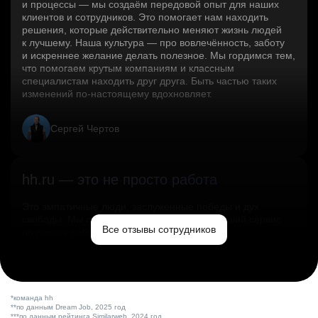
и процессы — мы создаём передовой опыт для наших
клиентов и сотрудников. Это помогает нам находить
решения, которые действительно меняют жизнь людей
к лучшему. Наша культура — про вовлечённость, заботу
и искреннее желание делать полезное. Мы гордимся тем,
что помогаем крутым компаниям и классным
специалистам находить друг друга. Быть частью таких
изменений по‑настоящему вдохновляет.
Сергей Чертов
hh.ru — это не просто работа
Это эмпатичные люди, заслуженные победы и дух
свободы. Мы помогаем миру и создаём лучший сервис
Все отзывы сотрудников
по поиску работы в стране.
Ольга Емельянова
*команда hh
**по данным Dream Job, 2025 год
***по данным рейтинга Similarweb, 2024 год