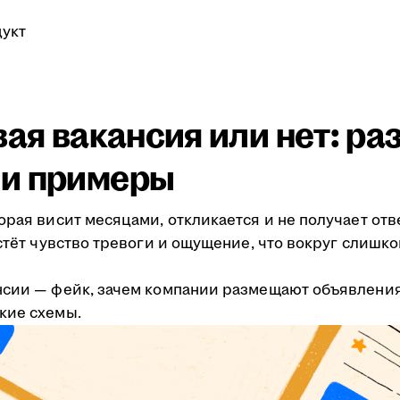
укт
вая вакансия или нет: р
 и примеры
орая висит месяцами, откликается и не получает отв
астёт чувство тревоги и ощущение, что вокруг слишк
нсии — фейк, зачем компании размещают объявлени
кие схемы.