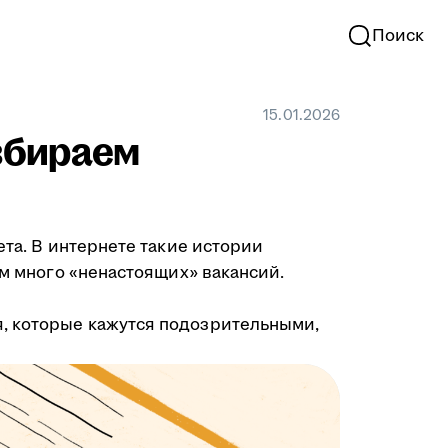
Поиск
15.01.2026
азбираем
ета. В интернете такие истории
ом много «ненастоящих» вакансий.
я, которые кажутся подозрительными,