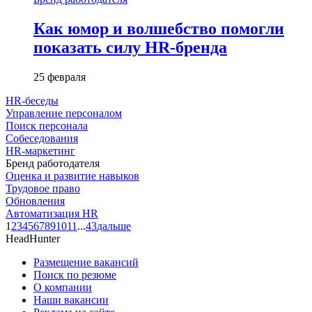
Как юмор и волшебство помогли
показать силу HR-бренда
25 февраля
HR-беседы
Управление персоналом
Поиск персонала
Собеседования
HR-маркетинг
Бренд работодателя
Оценка и развитие навыков
Трудовое право
Обновления
Автоматизация HR
1
2
3
4
5
6
7
8
9
10
11
...
43
дальше
HeadHunter
Размещение вакансий
Поиск по резюме
О компании
Наши вакансии