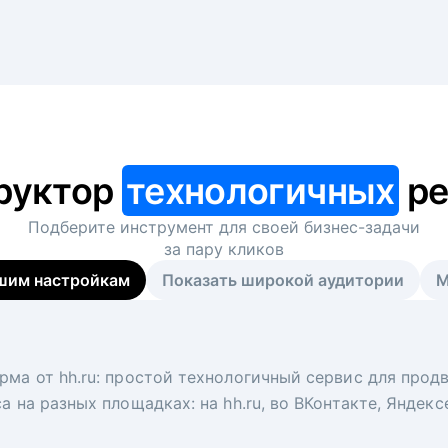
руктор
технологичных
ре
Подберите инструмент для своей
бизнес-задачи
за пару кликов
шим настройкам
Показать широкой аудитории
М
я
 рекрутер
рма от hh.ru: простой технологичный сервис для прод
 для вакансий на главной странице hh.ru. Увеличивает
под ключ. Решите, сколько кандидатов и когда вам нуж
а на разных площадках: на hh.ru, во ВКонтакте, Яндек
ологи, рекрутеры и проектные менеджеры hh.ru с цел
тов