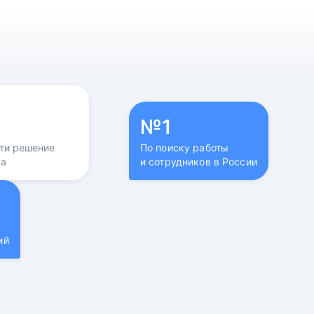
№1
йти решение
По поиску работы
са
и сотрудников в России
ий