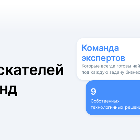
б
Команда
экспертов
скателей
Которые всегда готовы на
под каждую задачу бизне
нд
9
Собственных
технологичных решен