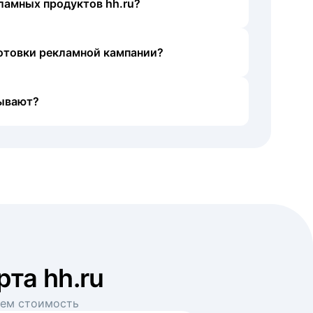
ламных продуктов hh.ru?
готовки рекламной кампании?
ывают?
рта hh.ru
аем стоимость