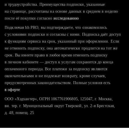
тратите много времени на поиск и вручную поднимаете
и трудоустройства. Преимущества подписки, указанные
резюме
на странице, рассчитаны на основе данных в среднем в неделю
после её покупки согласно
хотите сравнить себя с конкурентами и оценить шансы
исследованию
Подключая hh PRO, вы подтверждаете, что ознакомились
с условиями подписки и согласны с ними. Подписка даёт доступ
к функциям сервиса на срок, указанный при оформлении. Если
не отменить подписку, она автоматически продлится на тот же
срок. Вы имеете право в любое время отменить подписку
в личном кабинете — доступ к услугам сохранится до конца
оплаченного периода. Все платежи за подписку являются
окончательными и не подлежат возврату, кроме случаев,
предусмотренных законодательством. Полные условия есть
в оферте
ООО «Хэдхантер», ОГРН 1067761906805, 125047, г. Москва,
вн. тер. г. Муниципальный округ Тверской, ул. 2-я Брестская,
д. 48, помещ. 25